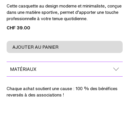
Cette casquette au design moderne et minimaliste, conçue
dans une matière sportive, permet d’apporter une touche
professionnelle à votre tenue quotidienne.
CHF
39.00
quantité
AJOUTER AU PANIER
de
Casquette
B
MATÉRIAUX
Chaque achat soutient une cause : 100 % des bénéfices
reversés à des associations !